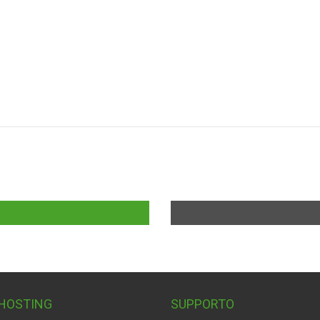
 HOSTING
SUPPORTO