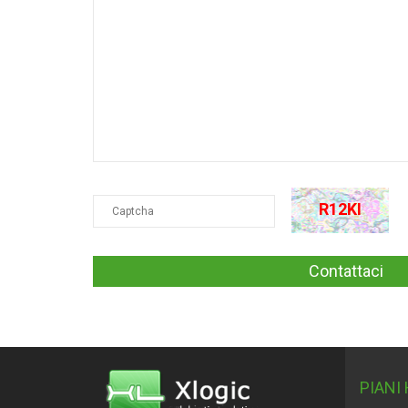
R12KI
Contattaci
PIANI