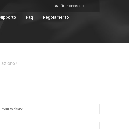
affiliazione@xlogic.org
Supporto
Faq
Regolamento
liazione?